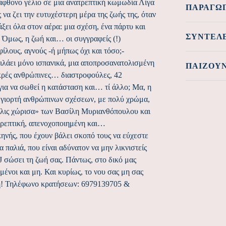
φθονο γέλιο σε μια ανατρεπτική κωμωδία Λίγα
ΠΑΡΑΓΩ
 να ζει την ευτυχέστερη μέρα της ζωής της, όταν
ξει όλα στον αέρα: μια σχέση, ένα πάρτυ και
ΣΥΝΤΕΛ
. Όμως, η ζωή και… οι συγγραφείς (!)
φίλους, αγνούς -ή μήπως όχι και τόσο;-
μιλάει μόνο ισπανικά, μια αποπροσανατολισμένη
ΠΑΊΖΟΥ
ικρές ανθρώπινες… διαστροφούλες, 42
για να σωθεί η κατάσταση και… τί άλλο; Μα, η
 γιορτή ανθρώπινων σχέσεων, με πολύ χρώμα,
λις χώρισα» των Βασίλη Μυριανθόπουλου και
τρεπτική, απενοχοποιημένη και…
ηνής, που έχουν βάλει σκοπό τους να εύχεστε
 παλιά, που είναι αδύνατον να μην λικνιστείς
DJ σώσει τη ζωή σας. Πάντως, στο δικό μας
ένοι και μη. Και κυρίως, το νου σας μη σας
ηξη! Τηλέφωνο κρατήσεων: 6979139705 &