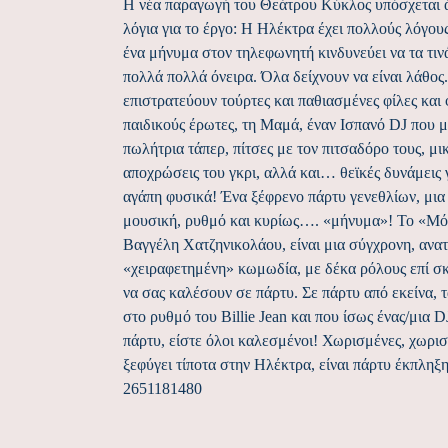
Η νέα παραγωγή του Θεάτρου Κύκλος υπόσχεται ά
λόγια για το έργο: Η Ηλέκτρα έχει πολλούς λόγους
ένα μήνυμα στον τηλεφωνητή κινδυνεύει να τα τινά
πολλά πολλά όνειρα. Όλα δείχνουν να είναι λάθος
επιστρατεύουν τούρτες και παθιασμένες φίλες και 
παιδικούς έρωτες, τη Μαμά, έναν Ισπανό DJ που 
πωλήτρια τάπερ, πίτσες με τον πιτσαδόρο τους, μ
αποχρώσεις του γκρι, αλλά και… θεϊκές δυνάμεις 
αγάπη φυσικά! Ένα ξέφρενο πάρτυ γενεθλίων, μια
μουσική, ρυθμό και κυρίως…. «μήνυμα»! Το «Μό
Βαγγέλη Χατζηνικολάου, είναι μια σύγχρονη, ανα
«χειραφετημένη» κωμωδία, με δέκα ρόλους επί σκ
να σας καλέσουν σε πάρτυ. Σε πάρτυ από εκείνα, τα
στο ρυθμό του Billie Jean και που ίσως ένας/μια 
πάρτυ, είστε όλοι καλεσμένοι! Χωρισμένες, χωρισμ
ξεφύγει τίποτα στην Ηλέκτρα, είναι πάρτυ έκπλ
2651181480