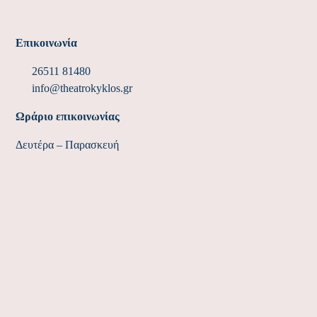
Επικοινωνία
26511 81480
info@theatrokyklos.gr
Ωράριο επικοινωνίας
Δευτέρα – Παρασκευή
11:00π.μ. – 09:00μ.μ.
© Θέατρο Κύκλος, Ιωάννινα 2026
ΚΆΝΤΕ ΚΡΆΤΗΣΗ
για το έργο ""Κουρδισμένοι""
Συμπληρώστε την παρακάτω φόρμα για να κάνετε κράτηση για την