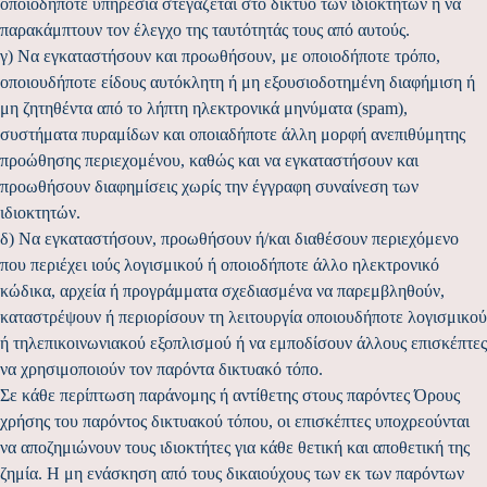
οποιοδήποτε υπηρεσία στεγάζεται στο δίκτυο των ιδιοκτητών ή να
παρακάμπτουν τον έλεγχο της ταυτότητάς τους από αυτούς.
γ) Να εγκαταστήσουν και προωθήσουν, με οποιοδήποτε τρόπο,
οποιουδήποτε είδους αυτόκλητη ή μη εξουσιοδοτημένη διαφήμιση ή
μη ζητηθέντα από το λήπτη ηλεκτρονικά μηνύματα (spam),
συστήματα πυραμίδων και οποιαδήποτε άλλη μορφή ανεπιθύμητης
προώθησης περιεχομένου, καθώς και να εγκαταστήσουν και
προωθήσουν διαφημίσεις χωρίς την έγγραφη συναίνεση των
ιδιοκτητών.
δ) Να εγκαταστήσουν, προωθήσουν ή/και διαθέσουν περιεχόμενο
που περιέχει ιούς λογισμικού ή οποιοδήποτε άλλο ηλεκτρονικό
κώδικα, αρχεία ή προγράμματα σχεδιασμένα να παρεμβληθούν,
καταστρέψουν ή περιορίσουν τη λειτουργία οποιουδήποτε λογισμικού
ή τηλεπικοινωνιακού εξοπλισμού ή να εμποδίσουν άλλους επισκέπτες
να χρησιμοποιούν τον παρόντα δικτυακό τόπο.
Σε κάθε περίπτωση παράνομης ή αντίθετης στους παρόντες Όρους
χρήσης του παρόντος δικτυακού τόπου, οι επισκέπτες υποχρεούνται
να αποζημιώνουν τους ιδιοκτήτες για κάθε θετική και αποθετική της
ζημία. Η μη ενάσκηση από τους δικαιούχους των εκ των παρόντων