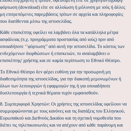
επισκέπτη/χρήστη ή τρίτων, οφειλόμενη είτε σε χρήση/αντιγραφή/
φόρτωση (download) είτε σε αλλοίωση ή μόλυνση με ιούς ή άλλες
μη επιτρεπόμενες παρεμβάσεις τρίτων σε αρχεία και πληροφορίες
που διατίθενται μέσω της ιστοσελίδας.
Κάθε επισκέπτης οφείλει να λαμβάνει όλα τα κατάλληλα μέτρα
ασφάλειας (π.χ. προγράμματα προστασίας από ιούς) πριν από
οποιαδήποτε ‘’φόρτωση’’ από αυτή την ιστοσελίδα. Το κόστος των
ενδεχόμενων διορθώσεων ή επισκευών, το αναλαμβάνει ο
επισκέπτης/ χρήστης και σε καμία περίπτωση το Εθνικό Θέατρο.
Το Εθνικό Θέατρο δεν φέρει ευθύνη για την προσωρινή μη
διαθεσιμότητα της ιστοσελίδας, για την διακοπή μεμονωμένων ή
όλων των λειτουργιών ή εφαρμογών της ή για οποιαδήποτε
δυσλειτουργία ή τεχνικά θέματα τυχόν εμφανισθούν.
8. Συμπεριφορά Χρηστών: Οι χρήστες της ιστοσελίδας οφείλουν να
συμμορφώνονται με τους κανόνες και τις διατάξεις του Ελληνικού,
Ευρωπαϊκού και Διεθνούς Δικαίου και τη σχετική νομοθεσία που
διέπει τις τηλεπικοινωνίες και να απέχουν από κάθε παράνομη και