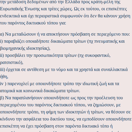
την μετάδοση δεδομένων από την Ελλάδα προς κράτη-μέλη της
Ευρωπαϊκής Ένωσης και τρίτες χώρες. Ως εκ τούτου, οι επισκέπτες
ενδεικτικά και όχι περιοριστικά συμφωνούν ότι δεν θα κάνουν χρήση
του παρόντος δικτυακού τόπου για:
α) Να μεταδώσουν ή να αποκτήσουν πρόσβαση σε περιεχόμενο που:
i) παραβιάζει οποιαδήποτε δικαιώματα τρίτων (πχ πνευματικής και
βιομηχανικής ιδιοκτησίας),
ii) προσβάλει την προσωπικότητα τρίτων (πχ συκοφαντικό,
ρατσιστικό),
iii) έρχεται σε αντίθεση με το νόμο και τα χρηστά και συναλλακτικά
ήθη,
iv ) παρενοχλεί με οποιονδήποτε τρόπο την ιδιωτική ζωή και τα
ατομικά και κοινωνικά δικαιώματα τρίτων.
β) Να παραπλανήσουν οποιονδήποτε ως προς την προέλευση του
περιεχομένου του παρόντος δικτυακού τόπου, να ζημιώσουν, με
οποιονδήποτε τρόπο, τη φήμη των ιδιοκτητών ή τρίτων, να θέσουν σε
κίνδυνο την ασφάλεια του δικτύου τους, να εμποδίσουν οποιονδήποτε
επισκέπτη να έχει πρόσβαση στον παρόντα δικτυακό τόπο ή